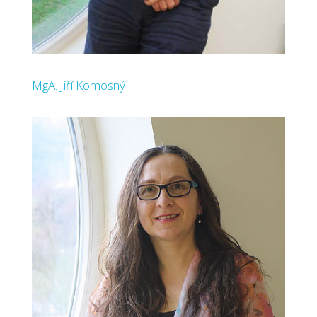
MgA. Jiří Komosný