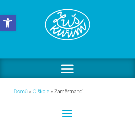
Open toolbar
Domů
»
O škole
»
Zaměstnanci