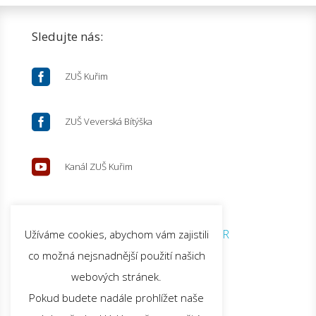
Sledujte nás:

ZUŠ Kuřim

ZUŠ Veverská Bítýška

Kanál ZUŠ Kuřim
© 2026 ZUŠ Kuřim |
GDPR
Užíváme cookies, abychom vám zajistili
co možná nejsnadnější použití našich
webových stránek.
Pokud budete nadále prohlížet naše