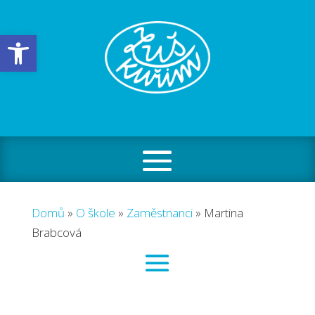
Open toolbar
Domů
»
O škole
»
Zaměstnanci
»
Martina
Brabcová