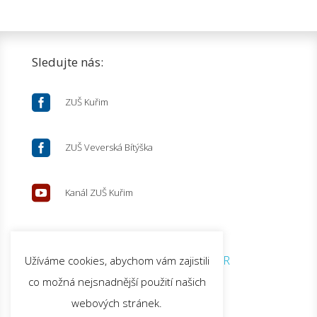
Sledujte nás:

ZUŠ Kuřim

ZUŠ Veverská Bítýška

Kanál ZUŠ Kuřim
© 2026 ZUŠ Kuřim |
GDPR
Užíváme cookies, abychom vám zajistili
co možná nejsnadnější použití našich
webových stránek.