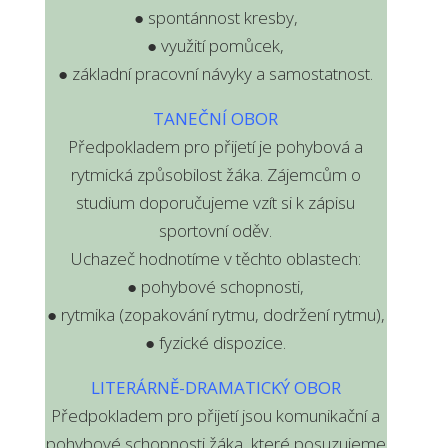
● spontánnost kresby,
● využití pomůcek,
● základní pracovní návyky a samostatnost.
TANEČNÍ OBOR
Předpokladem pro přijetí je pohybová a
rytmická způsobilost žáka. Zájemcům o
studium doporučujeme vzít si k zápisu
sportovní oděv.
Uchazeč hodnotíme v těchto oblastech:
● pohybové schopnosti,
● rytmika (zopakování rytmu, dodržení rytmu),
● fyzické dispozice.
LITERÁRNĚ-DRAMATICKÝ OBOR
Předpokladem pro přijetí jsou komunikační a
pohybové schopnosti žáka, které posuzujeme