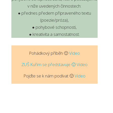
v níže uvedených činnostech:
● přednes předem připraveného textu
(poezie/próza),
● pohybové schopnosti,
● kreativita a samostatnost.
Pohádkový příběh 🙂
Video
ZUŠ Kuřim se představuje 🙂
Video
Pojďte se k nám podívat 🙂
Video