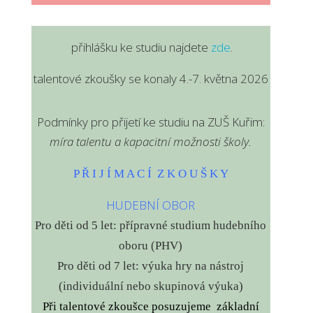
přihlášku ke studiu najdete
zde
.
talentové zkoušky se konaly 4.-7. května 2026
Podmínky pro přijetí ke studiu na ZUŠ Kuřim:
míra talentu a
kapacitní možnosti školy.
P Ř I J Í M A C Í Z K O U Š K Y
HUDEBNÍ OBOR
Pro děti od 5 let: přípravné studium hudebního
oboru (PHV)
Pro děti od 7 let: výuka hry na nástroj
(individuální nebo skupinová výuka)
Při talentové zkoušce posuzujeme základní