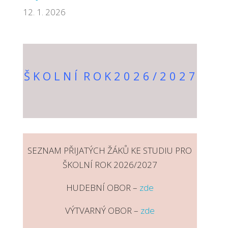
12. 1. 2026
Š K O L N Í R O K 2 0 2 6 / 2 0 2 7
SEZNAM PŘIJATÝCH ŽÁKŮ KE STUDIU PRO
ŠKOLNÍ ROK 2026/2027
HUDEBNÍ OBOR –
zde
VÝTVARNÝ OBOR –
zde