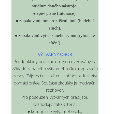
studium daného nástroje:
●
zpěv písně (intonace),
● zopakování tónu, rozlišení tónů (hudební
sluch),
● zopakování vytleskaného rytmu (rytmické
cítění).
VÝTVARNÝ OBOR
Předpoklady pro studium jsou ověřovány na
základě zadaného výtvarného úkolu, zpravidla
kresby. Zájemci o studium si přinesou k zápisu
domácí práce. Součástí zkoušky je motivační
rozhovor.
Pro posouzení výtvarných prací jsou
rozhodující tato kritéria:
● kompozice výtvarného díla,