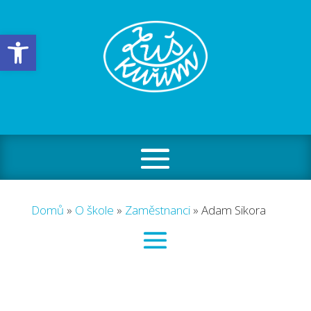
Open toolbar
Domů
»
O škole
»
Zaměstnanci
»
Adam Sikora