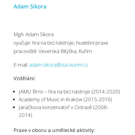
Adam Sikora
MgA. Adam Sikora
vyučuje: hra na bicí nástroje, hudební praxe
pracoviště: Veverská Bítýška, Kuřim
E-mail:
adam.sikora@zus-kurim.cz
Vzdělání:
JAMU Brno – hra na bicí nástroje (2014-2020)
Academy of Music in Kraków (2015-2016)
Janáčkova konzervatoř v Ostravě (2008-
2014)
Praxe v oboru a umělecké aktivity: