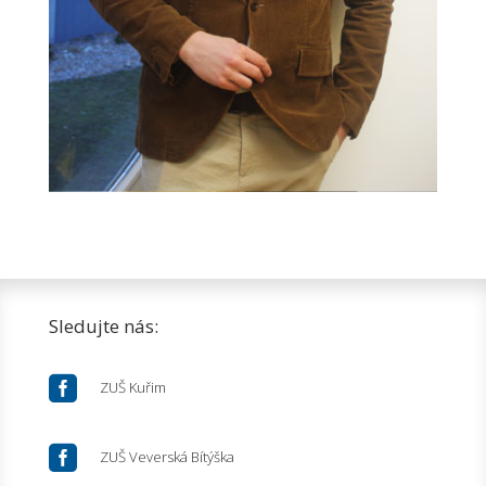
Sledujte nás:

ZUŠ Kuřim

ZUŠ Veverská Bítýška