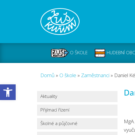
O ŠKOLE
HUDEBNÍ OB
Domů
»
O škole
»
Zaměstnanci
»
Daniel K
Open toolbar
Da
Aktuality
Přijímací řízení
MgA.
Školné a půjčovné
vyuču