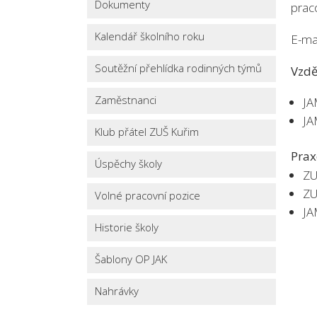
Dokumenty
prac
Kalendář školního roku
E-ma
Soutěžní přehlídka rodinných týmů
Vzdě
Zaměstnanci
JA
JA
Klub přátel ZUŠ Kuřim
Prax
Úspěchy školy
ZU
ZU
Volné pracovní pozice
JA
Historie školy
Šablony OP JAK
Nahrávky