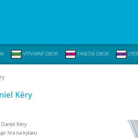
OR
VÝTVARNÝ OBOR
TANEČNÍ OBOR
LITE
éry
niel Kéry
 Daniel Kéry
je: hra na kytaru