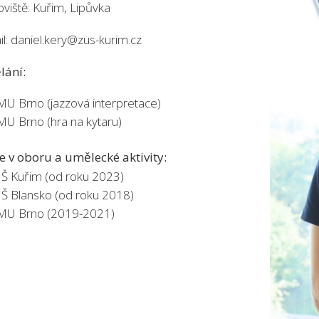
oviště: Kuřim, Lipůvka
il: daniel.kery@zus-kurim.cz
lání:
MU Brno (jazzová interpretace)
MU Brno (hra na kytaru)
e v oboru a umělecké aktivity:
Š Kuřim (od roku 2023)
Š Blansko (od roku 2018)
MU Brno (2019-2021)