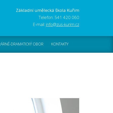
Základní umělecká škola Kuřim
Telefon: 541 420 060
E-mail:
info@zus-kurim.cz
RÁRNĚ-DRAMATICKÝ OBOR
KONTAKTY