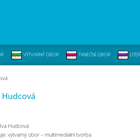
OR
VÝTVARNÝ OBOR
TANEČNÍ OBOR
LITE
ová
a Hudcová
 Iva Hudcová
je: výtvarný obor – multimediální tvorba