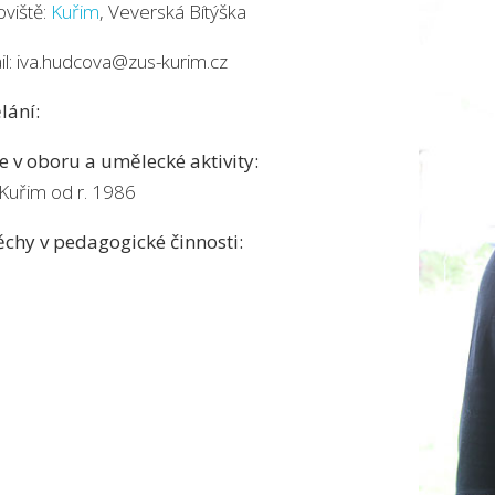
oviště:
Kuřim
, Veverská Bítýška
il: iva.hudcova@zus-kurim.cz
lání:
e v oboru a umělecké aktivity:
Kuřim od r. 1986
chy v pedagogické činnosti: