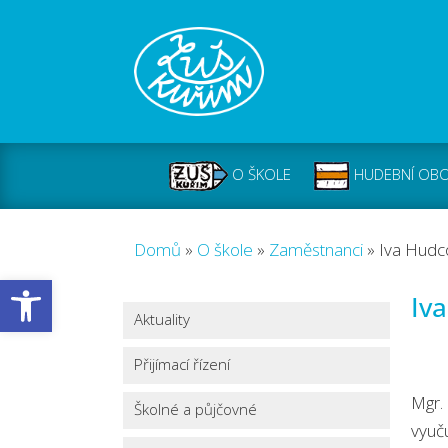
O ŠKOLE
HUDEBNÍ OB
Domů
»
O škole
»
Zaměstnanci
»
Iva Hudc
Open toolbar
Iv
Aktuality
Přijímací řízení
Mgr.
Školné a půjčovné
vyuču