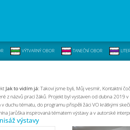
OR
VÝTVARNÝ OBOR
TANEČNÍ OBOR
LITE
ekt
Jak to vidím já:
Takoví jsme byli, Můj vesmír, Kontaktní čo
eré z názvů prací žáků. Projekt byl vystaven od dubna 2019 v 
a v duchu tématu, do programu přispěli žáci VO krátkými skeči
nína Jarůška inspirovaná tématem výstavy a v autorské interpr
nisáž výstavy