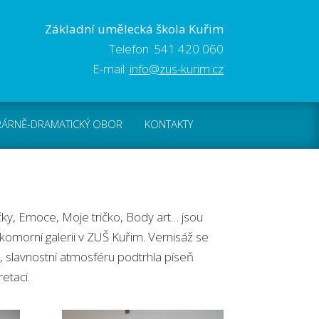
Základní umělecká škola Kuřim
Telefon: 541 420 060
E-mail:
info@zus-kurim.cz
RÁRNĚ-DRAMATICKÝ OBOR
KONTAKTY
čky, Emoce, Moje tričko, Body art… jsou
komorní galerii v ZUŠ Kuřim. Vernisáž se
, slavnostní atmosféru podtrhla píseň
etaci.