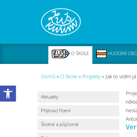
O ŠKOLE
HUDEBNÍ OB
Domů
»
O škole
»
Projekty
»
Jak to vidím já
Open toolbar
Proj
Aktuality
někt
nesl
Přijímací řízení
Anto
Školné a půjčovné
Ver