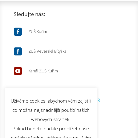
Sledujte nás:

ZUŠ Kuřim

ZUŠ Veverská Bítýška

Kanál ZUŠ Kuřim
© 2026 ZUŠ Kuřim |
GDPR
Užíváme cookies, abychom vám zajistili
co možná nejsnadnější použití našich
webových stránek.
Pokud budete nadále prohlížet naše
stránky předpokládáme, že s použitím