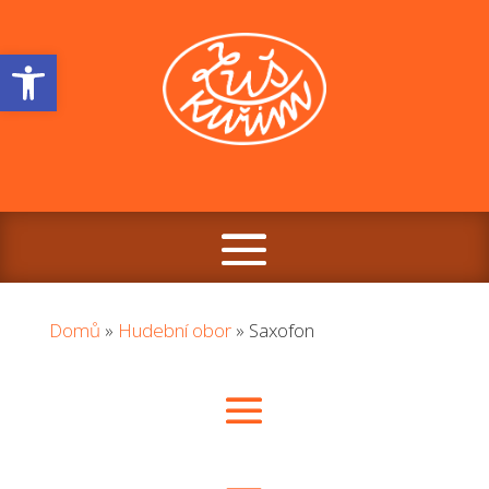
Open toolbar
Domů
»
Hudební obor
»
Saxofon