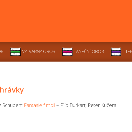
OR
VÝTVARNÝ OBOR
TANEČNÍ OBOR
LITE
hrávky
z Schubert:
Fantasie f moll
– Filip Burkart, Peter Kučera