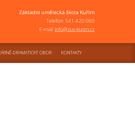
Základní umělecká škola Kuřim
Telefon: 541 420 060
E-mail:
info@zus-kurim.cz
RÁRNĚ-DRAMATICKÝ OBOR
KONTAKTY