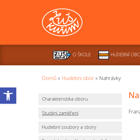
O ŠKOLE
HUDEBNÍ OB
Domů
»
Hudební obor
»
Nahrávky
Open toolbar
Na
Charakteristika oboru
Fran
Studijní zaměření
Hudební soubory a sbory