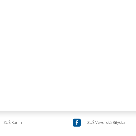

ZUŠ Kuřim
ZUŠ Veverská Bítýška