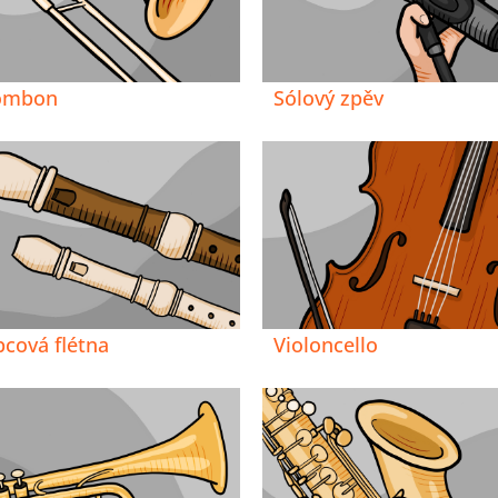
ombon
Sólový zpěv
bcová flétna
Violoncello