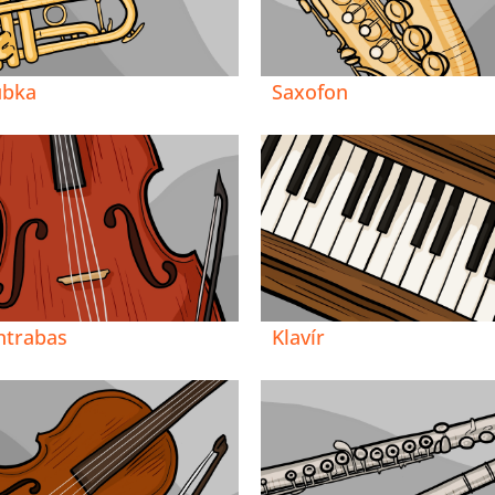
ubka
Saxofon
ntrabas
Klavír