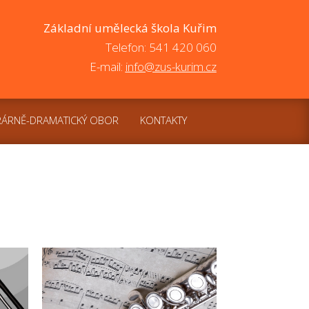
Základní umělecká škola Kuřim
Telefon: 541 420 060
E-mail:
info@zus-kurim.cz
RÁRNĚ-DRAMATICKÝ OBOR
KONTAKTY