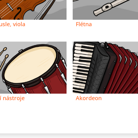
sle, viola
Flétna
í nástroje
Akordeon