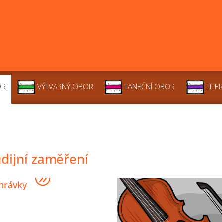
OR
VÝTVARNÝ OBOR
TANEČNÍ OBOR
LITE
udijní zaměření
hrávky