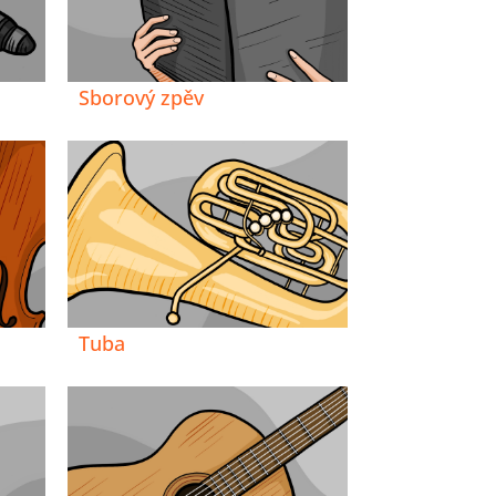
Sborový zpěv
Tuba