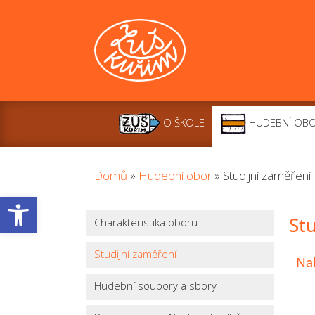
O ŠKOLE
HUDEBNÍ OB
Domů
»
Hudební obor
»
Studijní zaměření
Open toolbar
St
Charakteristika oboru
Studijní zaměření
Na
Hudební soubory a sbory