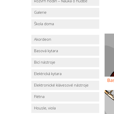
Rozvrh hodin – Nauka o hudbě
Galerie
Škola doma
Akordeon
Basová kytara
Bicí nástroje
Elektrická kytara
Ba
Elektronické klávesové nástroje
Flétna
Housle, viola