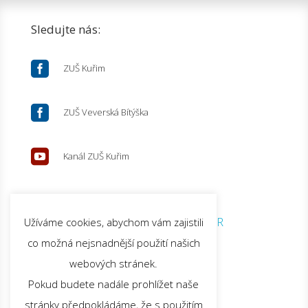
Sledujte nás:

ZUŠ Kuřim

ZUŠ Veverská Bítýška

Kanál ZUŠ Kuřim
© 2026 ZUŠ Kuřim |
GDPR
Užíváme cookies, abychom vám zajistili
co možná nejsnadnější použití našich
webových stránek.
Pokud budete nadále prohlížet naše
stránky předpokládáme, že s použitím