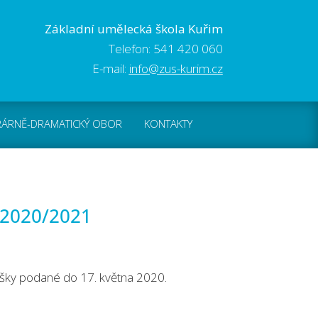
Základní umělecká škola Kuřim
Telefon: 541 420 060
E-mail:
info@zus-kurim.cz
RÁRNĚ-DRAMATICKÝ OBOR
KONTAKTY
 2020/2021
hlášky podané do 17. května 2020.