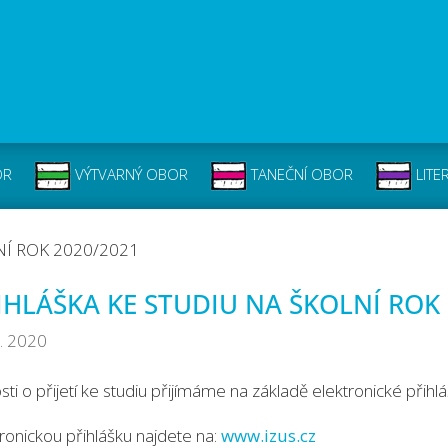
OR
VÝTVARNÝ OBOR
TANEČNÍ OBOR
LITE
NÍ ROK 2020/2021
IHLÁŠKA KE STUDIU NA ŠKOLNÍ ROK
4. 2020
ti o přijetí ke studiu přijímáme na základě elektronické při
tronickou přihlášku najdete na:
www.izus.cz