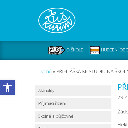
O ŠKOLE
HUDEBNÍ OB
Domů
»
PŘIHLÁŠKA KE STUDIU NA ŠKOL
Open toolbar
PŘ
Aktuality
29. 
Přijímací řízení
Žádos
Školné a půjčovné
Elek