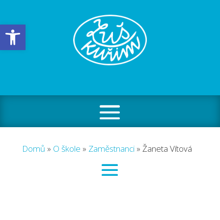
Open toolbar
Domů
»
O škole
»
Zaměstnanci
»
Žaneta Vítová