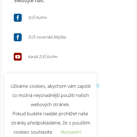
Sledujte nás:

ZUŠ Kuřim

ZUŠ Veverská Bítýška

Kanál ZUŠ Kuřim
© 2026 ZUŠ Kuřim |
GDPR
Užíváme cookies, abychom vám zajistili
co možná nejsnadnější použití našich
webových stránek.
Pokud budete nadále prohlížet naše
stránky předpokládáme, že s použitím
cookies souhlasíte.
Nastavení