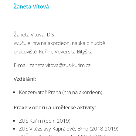
Žaneta Vítová
Žaneta Vítová, DiS
vyučuje: hra na akordeon, nauka o hudbě
pracoviště: Kuřim, Veverská Bítýška
E-mail: zaneta.vitova@zus-kurim.cz
Vzdělání:
Konzervatoř Praha (hra na akordeon)
Praxe v oboru a umělecké aktivity:
ZUŠ Kuřim (od r. 2019)
ZUŠ Vítězslavy Kaprálové, Brno (2018-2019)