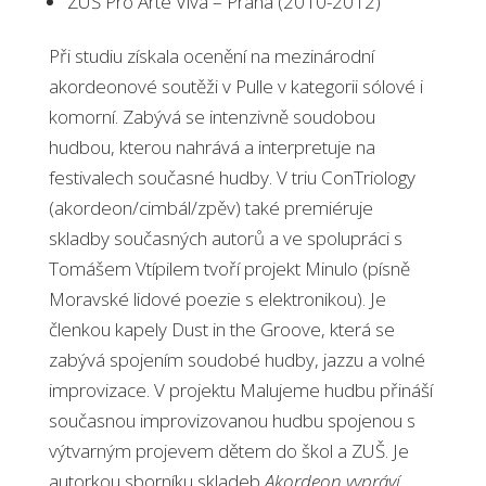
ZUŠ Pro Arte Viva – Praha (2010-2012)
Při studiu získala ocenění na mezinárodní
akordeonové soutěži v Pulle v kategorii sólové i
komorní. Zabývá se intenzivně soudobou
hudbou, kterou nahrává a interpretuje na
festivalech současné hudby. V triu ConTriology
(akordeon/cimbál/zpěv) také premiéruje
skladby současných autorů a ve spolupráci s
Tomášem Vtípilem tvoří projekt Minulo (písně
Moravské lidové poezie s elektronikou). Je
členkou kapely Dust in the Groove, která se
zabývá spojením soudobé hudby, jazzu a volné
improvizace. V projektu Malujeme hudbu přináší
současnou improvizovanou hudbu spojenou s
výtvarným projevem dětem do škol a ZUŠ. Je
autorkou sborníku skladeb
Akordeon vypráví
,