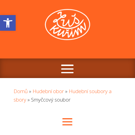
Open toolbar
Domů
»
Hudební obor
»
Hudební soubory a
sbory
»
Smyčcový soubor