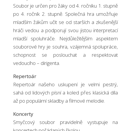
Soubor je určen pro žáky od 4. ročníku 1. stupně
po 4. ročník 2. stupně. Společná hra umožňuje
mladším žákům učit se od starších a zkušenější
hráči vedou a podporují svou jistou interpretací
mladší spoluhráče. Nejdůležitějším aspektem
souborové hry je souhra, vzájemná spolupráce,
schopnost se poslouchat a respektovat
vedoucího – dirigenta.
Repertoár
Repertoár našeho uskupení je velmi pestrý,
sahá od lidových písní a koled přes klasická díla
až po populární skladby a filmové melodie.
Koncerty
Smyčcový soubor pravidelně vystupuje na
koncertech pořádaných školou.