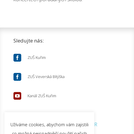
Sledujte nás:

ZUŠ Kuřim

ZUŠ Veverská Bítýška

Kanál ZUŠ Kuřim
© 2026 ZUŠ Kuřim |
GDPR
Užíváme cookies, abychom vám zajistili
co možná nejsnadnější použití našich