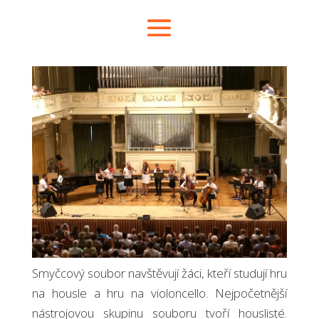
Smyčcový soubor navštěvují žáci, kteří studují hru
na housle a hru na violoncello. Nejpočetnější
nástrojovou skupinu souboru tvoří houslisté.