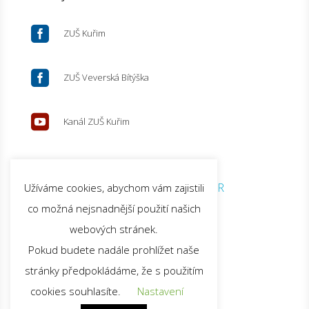

ZUŠ Kuřim

ZUŠ Veverská Bítýška

Kanál ZUŠ Kuřim
© 2026 ZUŠ Kuřim |
GDPR
Užíváme cookies, abychom vám zajistili
co možná nejsnadnější použití našich
webových stránek.
Pokud budete nadále prohlížet naše
stránky předpokládáme, že s použitím
cookies souhlasíte.
Nastavení