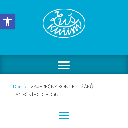
Open toolbar
Domů
»
ZÁVĚREČNÝ KONCERT ŽÁKŮ
TANEČNÍHO OBORU