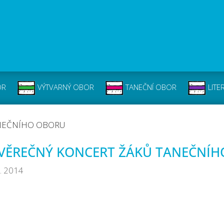
OR
VÝTVARNÝ OBOR
TANEČNÍ OBOR
LITE
ANEČNÍHO OBORU
VĚREČNÝ KONCERT ŽÁKŮ TANEČNÍ
6. 2014