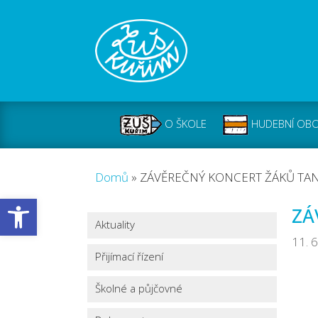
O ŠKOLE
HUDEBNÍ OB
Domů
»
ZÁVĚREČNÝ KONCERT ŽÁKŮ T
Open toolbar
ZÁ
Aktuality
11. 
Přijímací řízení
Školné a půjčovné