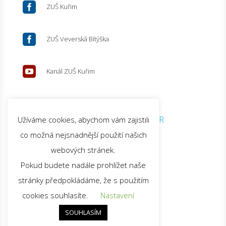

ZUŠ Kuřim

ZUŠ Veverská Bítýška

Kanál ZUŠ Kuřim
© 2026 ZUŠ Kuřim |
GDPR
Užíváme cookies, abychom vám zajistili
co možná nejsnadnější použití našich
webových stránek.
Pokud budete nadále prohlížet naše
stránky předpokládáme, že s použitím
cookies souhlasíte.
Nastavení
SOUHLASÍM
Nahoru