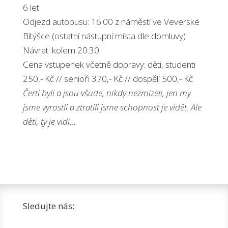
6 let.
Odjezd autobusu: 16:00 z náměstí ve Veverské
Bítýšce (ostatní nástupní místa dle domluvy)
Návrat: kolem 20:30
Cena vstupenek včetně dopravy: děti, studenti
250,- Kč // senioři 370,- Kč // dospělí 500,- Kč
Čerti byli a jsou všude, nikdy nezmizeli, jen my
jsme vyrostli a ztratili jsme schopnost je vidět. Ale
děti, ty je vidí…
Sledujte nás: