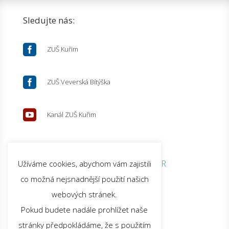
Sledujte nás:

ZUŠ Kuřim

ZUŠ Veverská Bítýška

Kanál ZUŠ Kuřim
© 2026 ZUŠ Kuřim |
GDPR
Užíváme cookies, abychom vám zajistili
co možná nejsnadnější použití našich
webových stránek.
Pokud budete nadále prohlížet naše
stránky předpokládáme, že s použitím