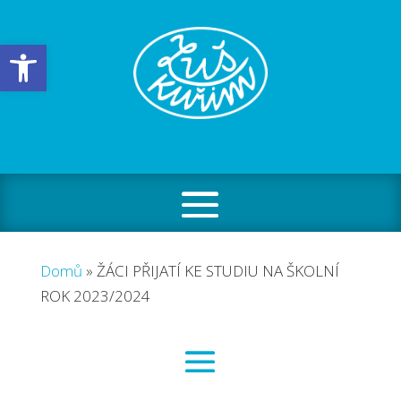
Open toolbar
Domů
»
ŽÁCI PŘIJATÍ KE STUDIU NA ŠKOLNÍ
ROK 2023/2024