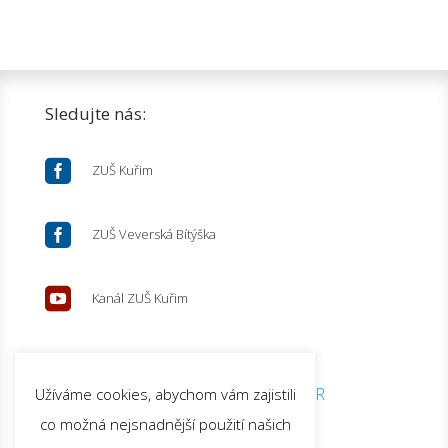
Sledujte nás:

ZUŠ Kuřim

ZUŠ Veverská Bítýška

Kanál ZUŠ Kuřim
© 2026 ZUŠ Kuřim |
GDPR
Užíváme cookies, abychom vám zajistili
co možná nejsnadnější použití našich