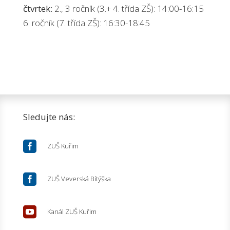
čtvrtek:
2., 3 ročník (3.+ 4. třída ZŠ): 14:00-16:15
6. ročník (7. třída ZŠ): 16:30-18:45
Sledujte nás:

ZUŠ Kuřim

ZUŠ Veverská Bítýška

Kanál ZUŠ Kuřim