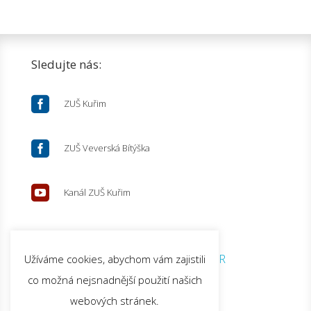
Sledujte nás:

ZUŠ Kuřim

ZUŠ Veverská Bítýška

Kanál ZUŠ Kuřim
© 2026 ZUŠ Kuřim |
GDPR
Užíváme cookies, abychom vám zajistili
co možná nejsnadnější použití našich
webových stránek.