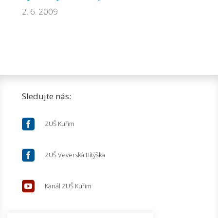
2. 6. 2009
Sledujte nás:

ZUŠ Kuřim

ZUŠ Veverská Bítýška

Kanál ZUŠ Kuřim