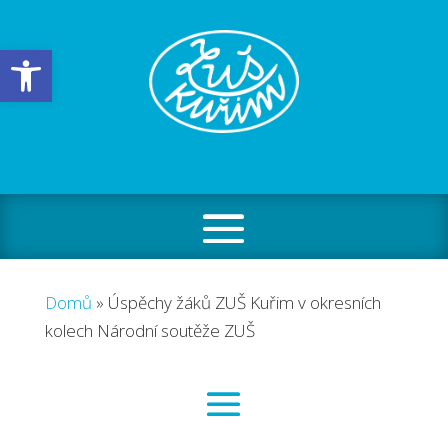
Open toolbar
Domů
»
Úspěchy žáků ZUŠ Kuřim v okresních
kolech Národní soutěže ZUŠ