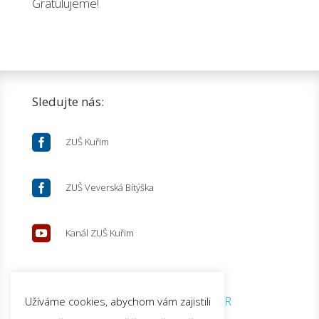
Gratulujeme!
Sledujte nás:

ZUŠ Kuřim

ZUŠ Veverská Bítýška

Kanál ZUŠ Kuřim
© 2026 ZUŠ Kuřim |
GDPR
Užíváme cookies, abychom vám zajistili