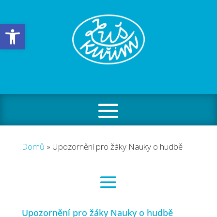
Open toolbar
Domů
»
Upozornění pro žáky Nauky o hudbě
Upozornění pro žáky Nauky o hudbě