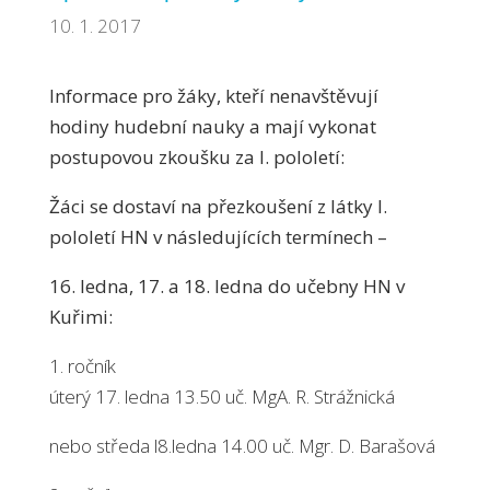
10. 1. 2017
Informace pro žáky, kteří nenavštěvují
hodiny hudební nauky a mají vykonat
postupovou zkoušku za I. pololetí:
Žáci se dostaví na přezkoušení z látky I.
pololetí HN v následujících termínech –
16. ledna, 17. a 18. ledna do učebny HN v
Kuřimi:
1. ročník
úterý 17. ledna 13.50 uč. MgA. R. Strážnická
nebo středa l8.ledna 14.00 uč. Mgr. D. Barašová