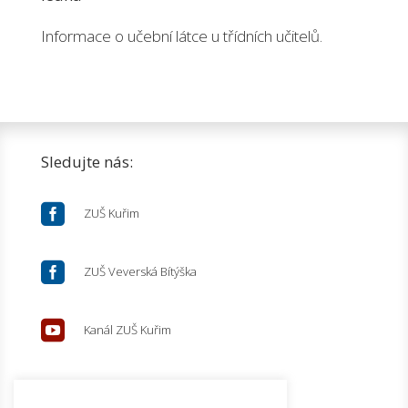
Informace o učební látce u třídních učitelů.
Sledujte nás:

ZUŠ Kuřim

ZUŠ Veverská Bítýška

Kanál ZUŠ Kuřim