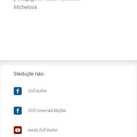
Michelová
Sledujte nás:

ZUŠ Kuřim

ZUŠ Veverská Bítýška

Kanál ZUŠ Kuřim