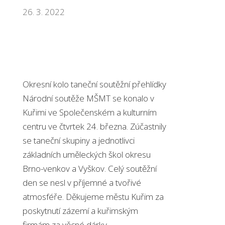
26. 3. 2022
Okresní kolo taneční soutěžní přehlídky
Národní soutěže MŠMT se konalo v
Kuřimi ve Společenském a kulturním
centru ve čtvrtek 24. března. Zúčastnily
se taneční skupiny a jednotlivci
základních uměleckých škol okresu
Brno-venkov a Vyškov. Celý soutěžní
den se nesl v příjemné a tvořivé
atmosféře. Děkujeme městu Kuřim za
poskytnutí zázemí a kuřimským
firmám za věcné dárky.