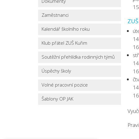
Dokumenty
15
Zaměstnanci
ZUŠ 
Kalendář školního roku
út
14
Klub přátel ZUŠ Kuřim
16
st
Soutěžní přehlídka rodinných týmů
14
Úspěchy školy
16:
čt
Volné pracovní pozice
14
16:
Šablony OP JAK
Vyuč
Prav