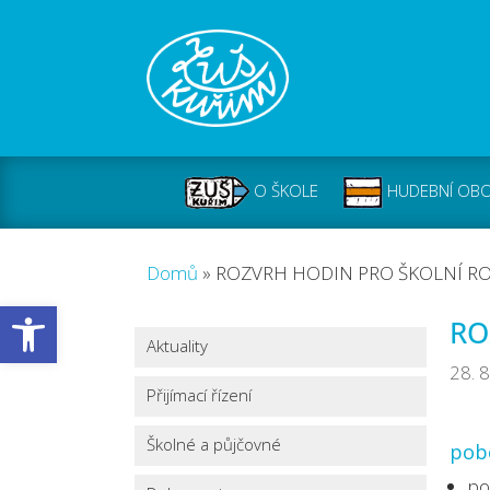
O ŠKOLE
HUDEBNÍ OB
Domů
»
ROZVRH HODIN PRO ŠKOLNÍ RO
Open toolbar
RO
Aktuality
28. 
Přijímací řízení
Školné a půjčovné
pobo
po