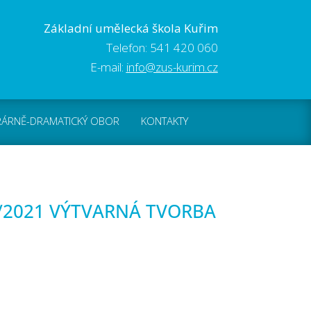
Základní umělecká škola Kuřim
Telefon: 541 420 060
E-mail:
info@zus-kurim.cz
RÁRNĚ-DRAMATICKÝ OBOR
KONTAKTY
/2021 VÝTVARNÁ TVORBA