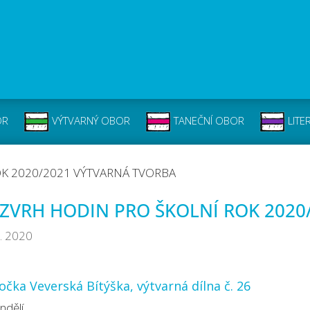
OR
VÝTVARNÝ OBOR
TANEČNÍ OBOR
LITE
K 2020/2021 VÝTVARNÁ TVORBA
ZVRH HODIN PRO ŠKOLNÍ ROK 2020
8. 2020
čka Veverská Bítýška, výtvarná dílna č. 26
ndělí