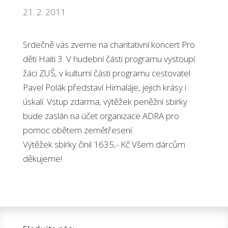
21. 2. 2011
Srdečně vás zveme na charitativní koncert Pro
děti Haiti 3. V hudební části programu vystoupí
žáci ZUŠ, v kulturní části programu cestovatel
Pavel Polák představí Himaláje, jejich krásy i
úskalí. Vstup zdarma, výtěžek peněžní sbírky
bude zaslán na účet organizace ADRA pro
pomoc obětem zemětřesení.
Výtěžek sbírky činil 1635,- Kč Všem dárcům
děkujeme!