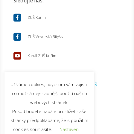
Sledujte nás:

ZUŠ Kuřim

ZUŠ Veverská Bítýška

Kanál ZUŠ Kuřim
© 2026 ZUŠ Kuřim |
GDPR
Užíváme cookies, abychom vám zajistili
co možná nejsnadnější použití našich
webových stránek.
Pokud budete nadále prohlížet naše
stránky předpokládáme, že s použitím
cookies souhlasíte.
Nastavení