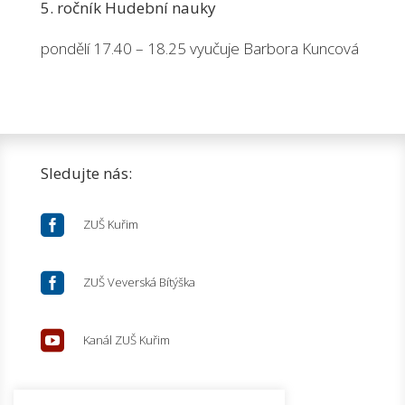
5. ročník Hudební nauky
pondělí 17.40 – 18.25 vyučuje Barbora Kuncová
Sledujte nás:

ZUŠ Kuřim

ZUŠ Veverská Bítýška

Kanál ZUŠ Kuřim