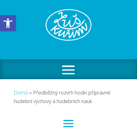
Open toolbar
Domů
»
Předběžný rozvrh hodin přípravné
hudební výchovy a hudebních nauk