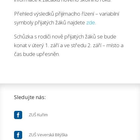
Přehled výsledků přijímacího řízení – variabilní
symboly přijatých žáků najdete
zde
.
Schůzka s rodiči nově přijatých žáků se bude
konat v úterý 1. září a ve středu 2. září – místo a
čas bude upřesněn.
Sledujte nás:

ZUŠ Kuřim

ZUŠ Veverská Bítýška