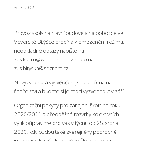
5. 7. 2020
Provoz školy na hlavní budově a na pobočce ve
Veverské Bítýšce probíhá v omezeném režimu,
neodkladné dotazy napište na
zus.kurim@worldonline.cz nebo na
zus.bityska@seznam.cz.
Nevyzvednutá vysvědčení jsou uložena na
ředitelství a budete si je moci vyzvednout v září.
Organizační pokyny pro zahájení školního roku
2020/2021 a předběžné rozvrhy kolektivních
výuk připravíme pro vás v týdnu od 25. srpna
2020, kdy budou také zveřejněny podrobné
informace k začátku nového školního roku.