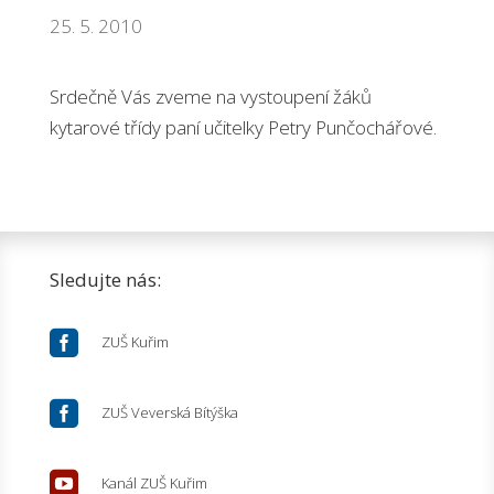
25. 5. 2010
Srdečně Vás zveme na vystoupení žáků
kytarové třídy paní učitelky Petry Punčochářové.
Sledujte nás:

ZUŠ Kuřim

ZUŠ Veverská Bítýška

Kanál ZUŠ Kuřim