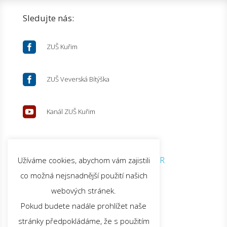
Sledujte nás:

ZUŠ Kuřim

ZUŠ Veverská Bítýška

Kanál ZUŠ Kuřim
© 2026 ZUŠ Kuřim |
GDPR
Užíváme cookies, abychom vám zajistili
co možná nejsnadnější použití našich
webových stránek.
Pokud budete nadále prohlížet naše
stránky předpokládáme, že s použitím