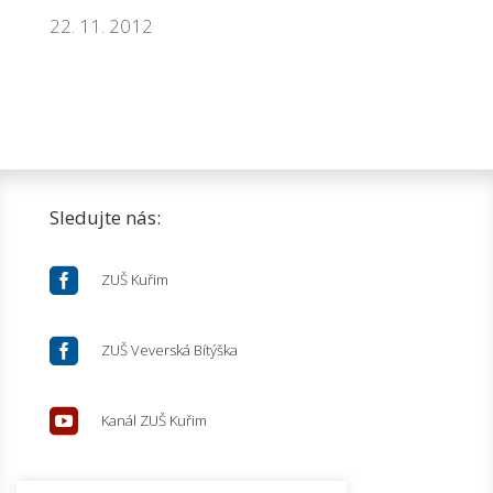
22. 11. 2012
Sledujte nás:

ZUŠ Kuřim

ZUŠ Veverská Bítýška

Kanál ZUŠ Kuřim