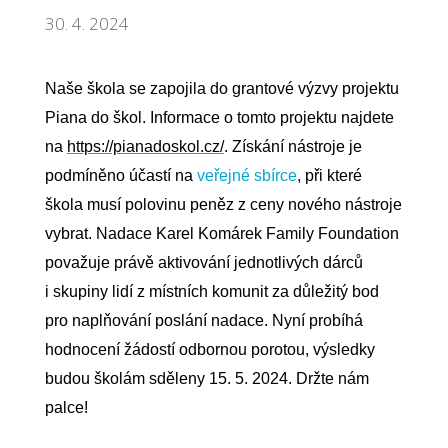
30. 4. 2024
Naše škola se zapojila do grantové výzvy projektu
Piana do škol. Informace o tomto projektu najdete
na
https://pianadoskol.cz/
.
Získání nástroje je
podmíněno účastí na
veřejné sbírce
, při které
škola musí polovinu peněz z ceny nového nástroje
vybrat.
Nadace Karel Komárek Family Foundation
považuje právě aktivování jednotlivých dárců
i skupiny lidí z místních komunit za důležitý bod
pro naplňování poslání nadace.
Nyní probíhá
hodnocení žádostí odbornou porotou,
výsledky
budou školám sděleny 15. 5. 2024. Držte nám
palce!