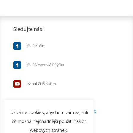
Sledujte nás:

ZUŠ Kuřim

ZUŠ Veverská Bítýška

Kanál ZUŠ Kuřim
© 2026 ZUŠ Kuřim |
GDPR
Užíváme cookies, abychom vám zajistili
co možná nejsnadnější použití našich
webových stránek.