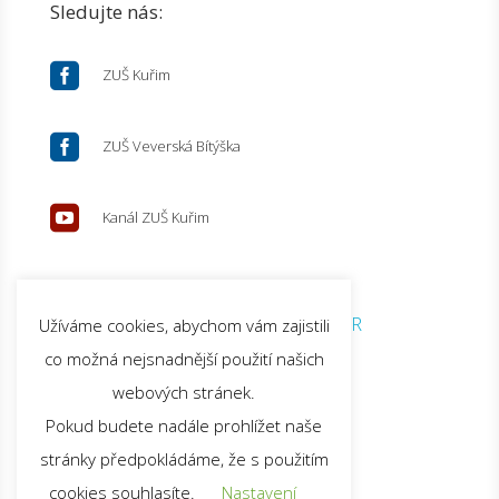
Sledujte nás:

ZUŠ Kuřim

ZUŠ Veverská Bítýška

Kanál ZUŠ Kuřim
© 2026 ZUŠ Kuřim |
GDPR
Užíváme cookies, abychom vám zajistili
co možná nejsnadnější použití našich
webových stránek.
Pokud budete nadále prohlížet naše
stránky předpokládáme, že s použitím
cookies souhlasíte.
Nastavení