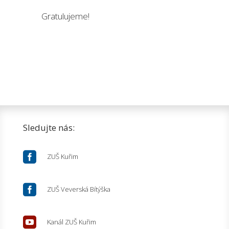
Gratulujeme!
Sledujte nás:

ZUŠ Kuřim

ZUŠ Veverská Bítýška

Kanál ZUŠ Kuřim