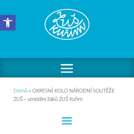
Open toolbar
Domů
»
OKRESNÍ KOLO NÁRODNÍ SOUTĚŽE
ZUŠ – umístění žáků ZUŠ Kuřim