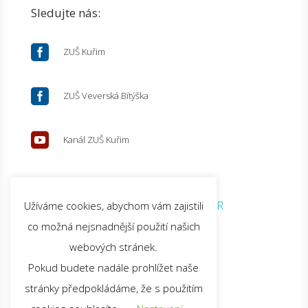
Sledujte nás:

ZUŠ Kuřim

ZUŠ Veverská Bítýška

Kanál ZUŠ Kuřim
© 2026 ZUŠ Kuřim |
GDPR
Užíváme cookies, abychom vám zajistili
co možná nejsnadnější použití našich
webových stránek.
Pokud budete nadále prohlížet naše
stránky předpokládáme, že s použitím