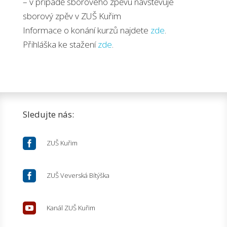
– v případě sborového zpěvu navštěvuje
sborový zpěv v ZUŠ Kuřim
Informace o konání kurzů najdete
zde
.
Přihláška ke stažení
zde
.
Sledujte nás:

ZUŠ Kuřim

ZUŠ Veverská Bítýška

Kanál ZUŠ Kuřim