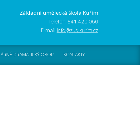
Základní umělecká škola Kuřim
Telefon: 541 420 060
E-mail:
info@zus-kurim.cz
RÁRNĚ-DRAMATICKÝ OBOR
KONTAKTY