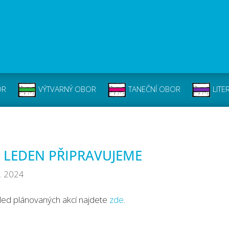
OR
VÝTVARNÝ OBOR
TANEČNÍ OBOR
LITE
 LEDEN PŘIPRAVUJEME
1. 2024
led plánovaných akcí najdete
zde
.