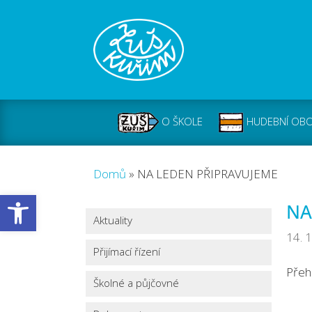
O ŠKOLE
HUDEBNÍ OB
Domů
»
NA LEDEN PŘIPRAVUJEME
Open toolbar
NA
Aktuality
14. 
Přijímací řízení
Přeh
Školné a půjčovné