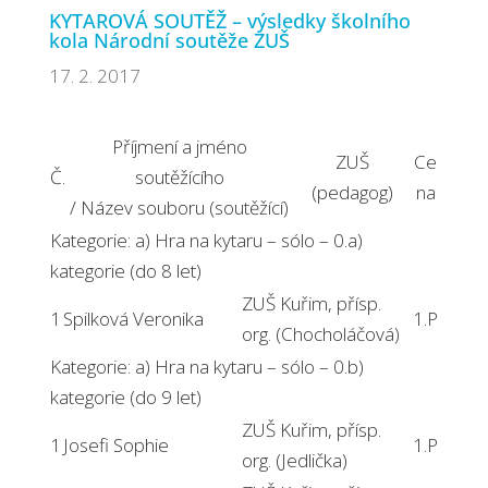
KYTAROVÁ SOUTĚŽ – výsledky školního
kola Národní soutěže ZUŠ
17. 2. 2017
Příjmení a jméno
ZUŠ
Ce
Č.
soutěžícího
(pedagog)
na
/ Název souboru (soutěžící)
Kategorie: a) Hra na kytaru – sólo – 0.a)
kategorie (do 8 let)
ZUŠ Kuřim, přísp.
1
Spilková Veronika
1.P
org. (Chocholáčová)
Kategorie: a) Hra na kytaru – sólo – 0.b)
kategorie (do 9 let)
ZUŠ Kuřim, přísp.
1
Josefi Sophie
1.P
org. (Jedlička)