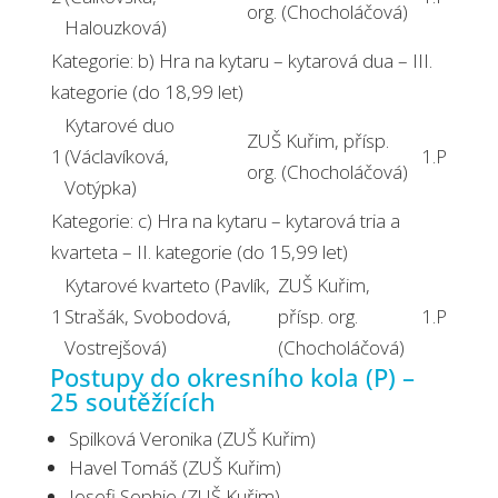
org. (Chocholáčová)
Halouzková)
Kategorie: b) Hra na kytaru – kytarová dua – III.
kategorie (do 18,99 let)
Kytarové duo
ZUŠ Kuřim, přísp.
1
(Václavíková,
1.P
org. (Chocholáčová)
Votýpka)
Kategorie: c) Hra na kytaru – kytarová tria a
kvarteta – II. kategorie (do 15,99 let)
Kytarové kvarteto (Pavlík,
ZUŠ Kuřim,
1
Strašák, Svobodová,
přísp. org.
1.P
Vostrejšová)
(Chocholáčová)
Postupy do okresního kola (P) –
25 soutěžících
Spilková Veronika (ZUŠ Kuřim)
Havel Tomáš (ZUŠ Kuřim)
Josefi Sophie (ZUŠ Kuřim)