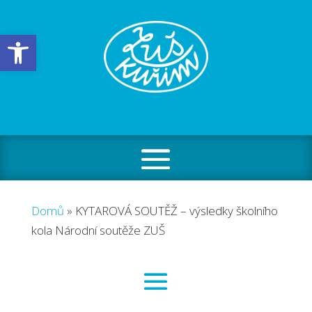
Open toolbar
Domů
»
KYTAROVÁ SOUTĚŽ – výsledky školního
kola Národní soutěže ZUŠ