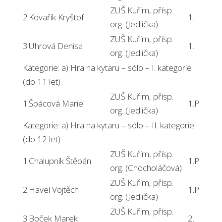
ZUŠ Kuřim, přísp.
2
Kovařík Kryštof
1.
org. (Jedlička)
ZUŠ Kuřim, přísp.
3
Uhrová Denisa
1.
org. (Jedlička)
Kategorie: a) Hra na kytaru – sólo – I. kategorie
(do 11 let)
ZUŠ Kuřim, přísp.
1
Špácová Marie
1.P
org. (Jedlička)
Kategorie: a) Hra na kytaru – sólo – II. kategorie
(do 12 let)
ZUŠ Kuřim, přísp.
1
Chalupník Štěpán
1.P
org. (Chocholáčová)
ZUŠ Kuřim, přísp.
2
Havel Vojtěch
1.P
org. (Jedlička)
ZUŠ Kuřim, přísp.
3
Boček Marek
2.