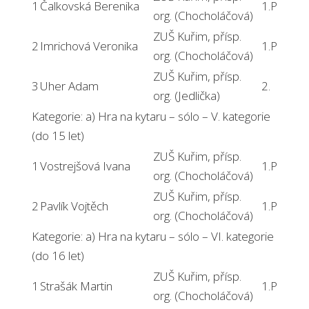
1
Čalkovská Berenika
1.P
org. (Chocholáčová)
ZUŠ Kuřim, přísp.
2
Imrichová Veronika
1.P
org. (Chocholáčová)
ZUŠ Kuřim, přísp.
3
Uher Adam
2.
org. (Jedlička)
Kategorie: a) Hra na kytaru – sólo – V. kategorie
(do 15 let)
ZUŠ Kuřim, přísp.
1
Vostrejšová Ivana
1.P
org. (Chocholáčová)
ZUŠ Kuřim, přísp.
2
Pavlík Vojtěch
1.P
org. (Chocholáčová)
Kategorie: a) Hra na kytaru – sólo – VI. kategorie
(do 16 let)
ZUŠ Kuřim, přísp.
1
Strašák Martin
1.P
org. (Chocholáčová)