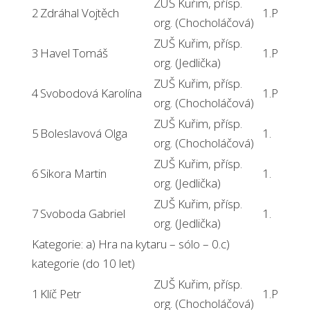
ZUŠ Kuřim, přísp.
2
Zdráhal Vojtěch
1.P
org. (Chocholáčová)
ZUŠ Kuřim, přísp.
3
Havel Tomáš
1.P
org. (Jedlička)
ZUŠ Kuřim, přísp.
4
Svobodová Karolína
1.P
org. (Chocholáčová)
ZUŠ Kuřim, přísp.
5
Boleslavová Olga
1.
org. (Chocholáčová)
ZUŠ Kuřim, přísp.
6
Sikora Martin
1.
org. (Jedlička)
ZUŠ Kuřim, přísp.
7
Svoboda Gabriel
1.
org. (Jedlička)
Kategorie: a) Hra na kytaru – sólo – 0.c)
kategorie (do 10 let)
ZUŠ Kuřim, přísp.
1
Klíč Petr
1.P
org. (Chocholáčová)