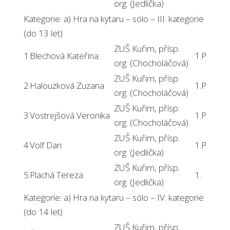
org. (Jedlička)
Kategorie: a) Hra na kytaru – sólo – III. kategorie
(do 13 let)
ZUŠ Kuřim, přísp.
1
Blechová Kateřina
1.P
org. (Chocholáčová)
ZUŠ Kuřim, přísp.
2
Halouzková Zuzana
1.P
org. (Chocholáčová)
ZUŠ Kuřim, přísp.
3
Vostrejšová Veronika
1.P
org. (Chocholáčová)
ZUŠ Kuřim, přísp.
4
Volf Dan
1.P
org. (Jedlička)
ZUŠ Kuřim, přísp.
5
Plachá Tereza
1.
org. (Jedlička)
Kategorie: a) Hra na kytaru – sólo – IV. kategorie
(do 14 let)
ZUŠ Kuřim, přísp.