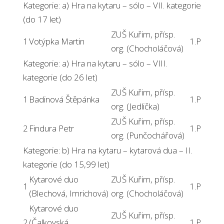
Kategorie: a) Hra na kytaru – sólo – VII. kategorie
(do 17 let)
ZUŠ Kuřim, přísp.
1
Votýpka Martin
1.P
org. (Chocholáčová)
Kategorie: a) Hra na kytaru – sólo – VIII.
kategorie (do 26 let)
ZUŠ Kuřim, přísp.
1
Badinová Štěpánka
1.P
org. (Jedlička)
ZUŠ Kuřim, přísp.
2
Findura Petr
1.P
org. (Punčochářová)
Kategorie: b) Hra na kytaru – kytarová dua – II.
kategorie (do 15,99 let)
Kytarové duo
ZUŠ Kuřim, přísp.
1
1.P
(Blechová, Imrichová)
org. (Chocholáčová)
Kytarové duo
ZUŠ Kuřim, přísp.
2
(Čalkovská,
1.P