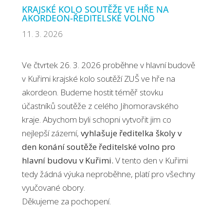
KRAJSKÉ KOLO SOUTĚŽE VE HŘE NA
AKORDEON-ŘEDITELSKÉ VOLNO
11. 3. 2026
Ve čtvrtek 26. 3. 2026 proběhne v hlavní budově
v Kuřimi krajské kolo soutěží ZUŠ ve hře na
akordeon. Budeme hostit téměř stovku
účastníků soutěže z celého Jihomoravského
kraje. Abychom byli schopni vytvořit jim co
nejlepší zázemí,
vyhlašuje ředitelka školy v
den konání soutěže ředitelské volno pro
hlavní budovu v Kuřimi.
V tento den v Kuřimi
tedy žádná výuka neproběhne, platí pro všechny
vyučované obory.
Děkujeme za pochopení.