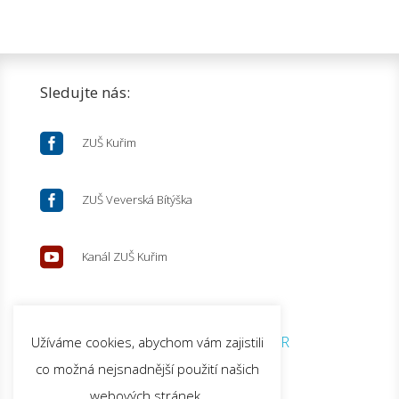
Sledujte nás:

ZUŠ Kuřim

ZUŠ Veverská Bítýška

Kanál ZUŠ Kuřim
© 2026 ZUŠ Kuřim |
GDPR
Užíváme cookies, abychom vám zajistili
co možná nejsnadnější použití našich
webových stránek.