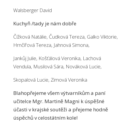
Walsberger David
Kuchyň /tady je nám dobře
Čížková Natálie, Čudková Tereza, Galko Viktorie,
Hrnčířová Tereza, Jahnová Simona,
Jankůj Julie, Košťálová Veronika, Lachová
Vendula, Musilová Sára, Nováková Lucie,
Skopalová Lucie, Zimová Veronika
Blahopřejeme všem výtvarníkům a paní
učitelce Mgr. Martině Magni k úspěšné
účasti v krajské soutěži a přejeme hodně
úspěchů v celostátním kole!