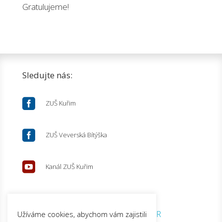
Gratulujeme!
Sledujte nás:

ZUŠ Kuřim

ZUŠ Veverská Bítýška

Kanál ZUŠ Kuřim
© 2026 ZUŠ Kuřim |
GDPR
Užíváme cookies, abychom vám zajistili