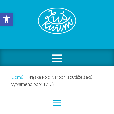
Open toolbar
Domů
»
Krajské kolo Národní soutěže žáků
výtvarného oboru ZUŠ