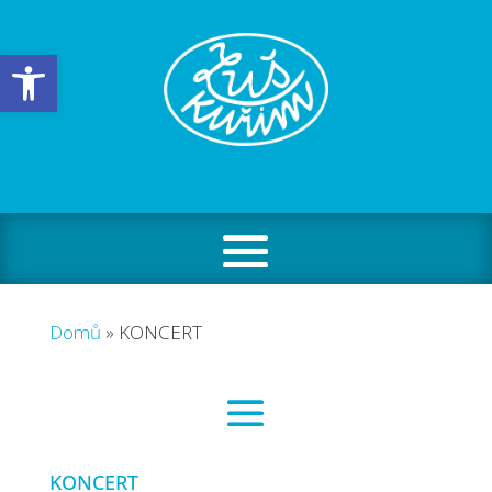
Open toolbar
Domů
»
KONCERT
KONCERT