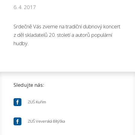
6. 4. 2017
Srdečně Vás zveme na tradiční dubnový koncert
z děl skladatelů 20. století a autorů populární
hudby.
Sledujte nás:

ZUŠ Kuřim

ZUŠ Veverská Bítýška