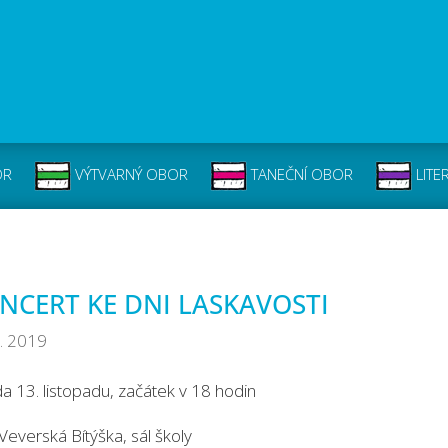
OR
VÝTVARNÝ OBOR
TANEČNÍ OBOR
LITE
NCERT KE DNI LASKAVOSTI
1. 2019
a 13. listopadu, začátek v 18 hodin
Veverská Bítýška, sál školy