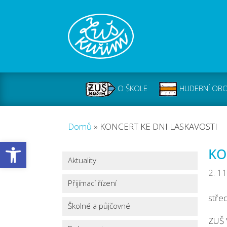
O ŠKOLE
HUDEBNÍ OB
Domů
»
KONCERT KE DNI LASKAVOSTI
Open toolbar
KO
Aktuality
2. 1
Přijímací řízení
střed
Školné a půjčovné
ZUŠ 