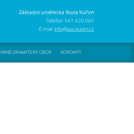
Základní umělecká škola Kuřim
Telefon: 541 420 060
E-mail:
info@zus-kurim.cz
RÁRNĚ-DRAMATICKÝ OBOR
KONTAKTY