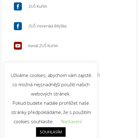

ZUŠ Kuřim

ZUŠ Veverská Bítýška

Kanál ZUŠ Kuřim
© 2026 ZUŠ Kuřim |
GDPR
Užíváme cookies, abychom vám zajistili
co možná nejsnadnější použití našich
webových stránek.
Pokud budete nadále prohlížet naše
stránky předpokládáme, že s použitím
cookies souhlasíte.
Nastavení
SOUHLASÍM
Nahoru