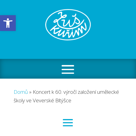
Open toolbar
Domů
»
Koncert k 60. výročí založení umělecké
školy ve Veverské Bítýšce