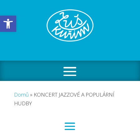
Open toolbar
Domů
»
KONCERT JAZZOVÉ A POPULÁRNÍ
HUDBY