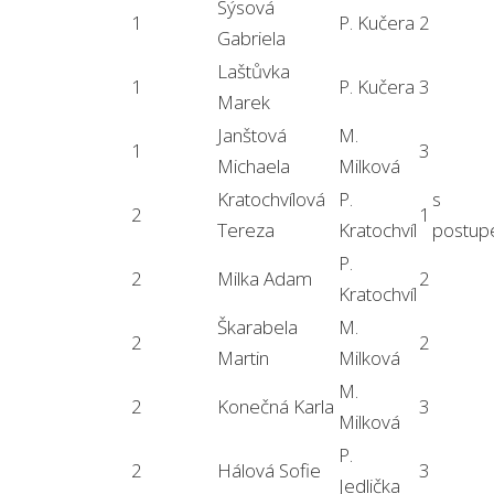
Sýsová
1
P. Kučera
2
Gabriela
Laštůvka
1
P. Kučera
3
Marek
Janštová
M.
1
3
Michaela
Milková
Kratochvílová
P.
s
2
1
Tereza
Kratochvíl
postu
P.
2
Milka Adam
2
Kratochvíl
Škarabela
M.
2
2
Martin
Milková
M.
2
Konečná Karla
3
Milková
P.
2
Hálová Sofie
3
Jedlička