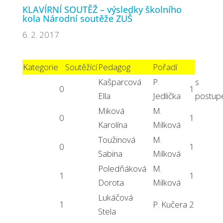
KLAVÍRNÍ SOUTĚŽ – výsledky školního
kola Národní soutěže ZUŠ
6. 2. 2017
Kategorie
Soutěžící
Pedagog
Pořadí
Kašparcová
P.
s
0
1
Ella
Jedlička
postu
Miková
M.
0
1
Karolína
Milková
Toužinová
M.
0
1
Sabina
Milková
Poledňáková
M.
1
1
Dorota
Milková
Lukáčová
1
P. Kučera
2
Stela