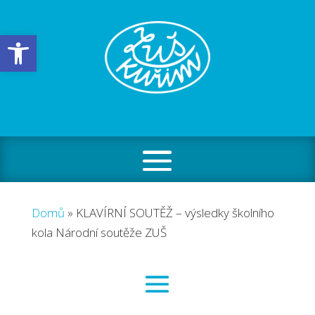
Open toolbar
Domů
»
KLAVÍRNÍ SOUTĚŽ – výsledky školního
kola Národní soutěže ZUŠ