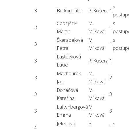
s
3
Burkart Filip
P. Kučera
1
postu
Cabejšek
M.
s
3
1
Martin
Milková
postu
Škarabelová
M.
s
3
1
Petra
Milková
postu
Laštůvková
3
P. Kučera
1
Lucie
Machourek
M.
3
2
Jan
Milková
Boháčová
M.
3
3
Kateřina
Milková
Lattenbergová
M.
3
3
Emma
Milková
Jelenová
P.
s
4
1