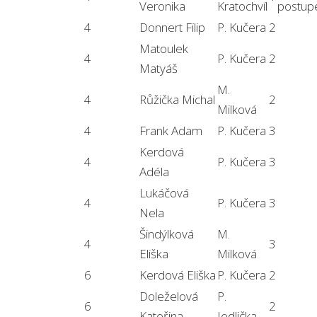
Veronika
Kratochvíl
postu
4
Donnert Filip
P. Kučera
2
Matoulek
4
P. Kučera
2
Matyáš
M.
4
Růžička Michal
2
Milková
4
Frank Adam
P. Kučera
3
Kerdová
4
P. Kučera
3
Adéla
Lukáčová
4
P. Kučera
3
Nela
Šindýlková
M.
4
3
Eliška
Milková
6
Kerdová Eliška
P. Kučera
2
Doleželová
P.
6
2
Kateřina
Jedlička