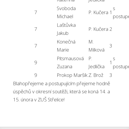
Svoboda
s
7
P. Kučera
1
Michael
postu
Laštůvka
7
P. Kučera
2
Jakub
Konečná
M.
7
3
Marie
Milková
Pitsmausová
P.
s
9
1
Zuzana
Jedlička
postu
9
Prokop Maršík
Z. Brož
3
Blahopřejeme a postupujícím přejeme hodně
úspěchů v okresní soutěži, která se koná 14. a
15. února v ZUŠ Střelice!