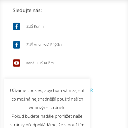
Sledujte nás:

ZUŠ Kuřim

ZUŠ Veverská Bítýška

Kanál ZUŠ Kuřim
© 2026 ZUŠ Kuřim |
GDPR
Užíváme cookies, abychom vám zajistili
co možná nejsnadnější použití našich
webových stránek.
Pokud budete nadále prohlížet naše
stránky předpokládáme, že s použitím