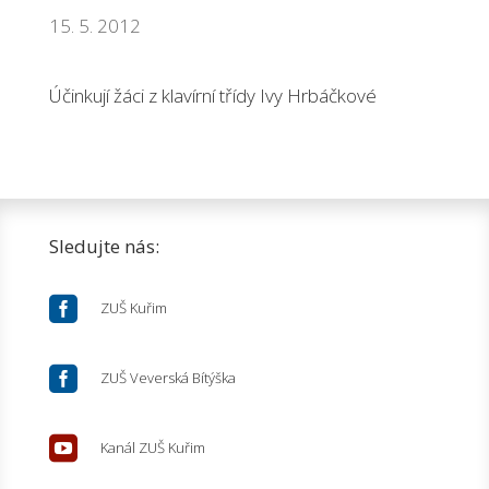
15. 5. 2012
Účinkují žáci z klavírní třídy Ivy Hrbáčkové
Sledujte nás:

ZUŠ Kuřim

ZUŠ Veverská Bítýška

Kanál ZUŠ Kuřim