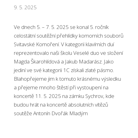
9. 5. 2025
Ve dnech 5. – 7. 5. 2025 se konal 5. ročník
celostátní soutěžní přehlídky komorních souborů
Svitavské Komoření. V kategorii klavírních duí
reprezentovalo naši školu Veselé duo ve složení
Magda Škarohlídová a Jakub Madarász. Jako
jediní ve své kategorii 1C získali zlaté pásmo.
Blahopřejeme jim k tomuto krásnému výsledku
a přejeme mnoho štěstí při vystoupení na
koncertě 11. 5. 2025 na zámku Sychrov, kde
budou hrát na koncertě absolutních vítězů
soutěže Antonín Dvořák Mladým