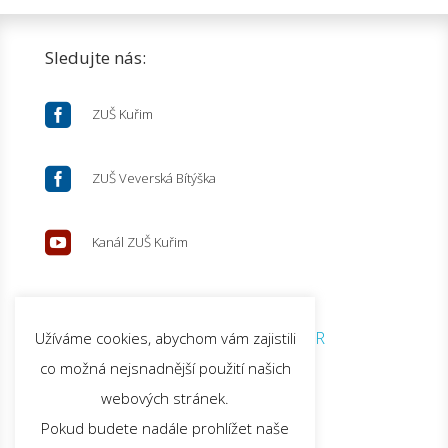
Sledujte nás:

ZUŠ Kuřim

ZUŠ Veverská Bítýška

Kanál ZUŠ Kuřim
© 2026 ZUŠ Kuřim |
GDPR
Užíváme cookies, abychom vám zajistili
co možná nejsnadnější použití našich
webových stránek.
Pokud budete nadále prohlížet naše