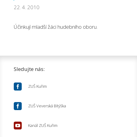
22. 4. 2010
Účinkují mladší žáci hudebního oboru.
Sledujte nás:

ZUŠ Kuřim

ZUŠ Veverská Bítýška

Kanál ZUŠ Kuřim