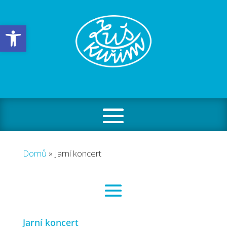
Open toolbar
Domů
»
Jarní koncert
Jarní koncert