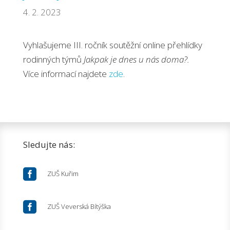
4. 2. 2023
Vyhlašujeme III. ročník soutěžní online přehlídky
rodinných týmů
Jakpak je dnes u nás doma?.
Více informací najdete
zde
.
Sledujte nás:

ZUŠ Kuřim

ZUŠ Veverská Bítýška